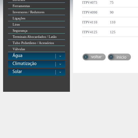
ITPV4075
75
Ferramentas
Inversores / Redutores
ITPV4090
90
Ligações
ITPV4110
110
Liras
Segurança
ITPV4125
125
Terminais Abocardados / Latão
Tubo Polietileno / Acessórios
Válvulas