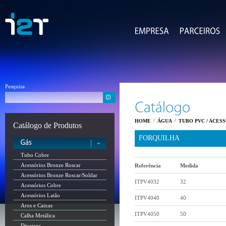
Pesquisa
/
/
HOME
ÁGUA
TUBO PVC / ACES
Catálogo de Produtos
FORQUILHA
Tubo Cobre
Acessórios Bronze Roscar
Referência
Medida
Acessórios Bronze Roscar/Soldar
ITPV4032
32
Acessórios Cobre
Acessórios Latão
ITPV4040
40
Aros e Caixas
ITPV4050
50
Calha Metálica
Diversos