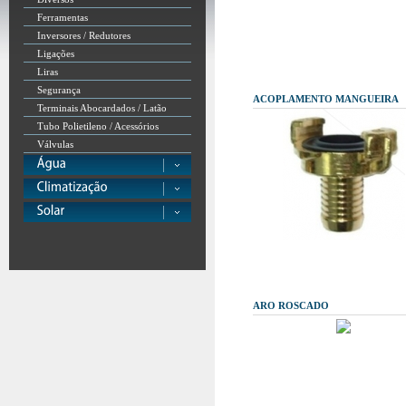
Ferramentas
Inversores / Redutores
Ligações
Liras
Segurança
ACOPLAMENTO MANGUEIRA
Terminais Abocardados / Latão
Tubo Polietileno / Acessórios
Válvulas
ARO ROSCADO