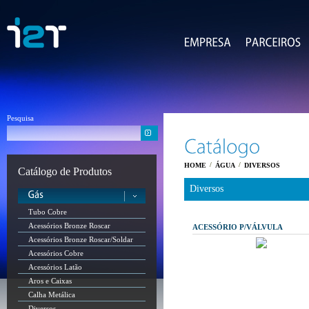
Pesquisa
/
/
HOME
ÁGUA
DIVERSOS
Catálogo de Produtos
Diversos
Tubo Cobre
Acessórios Bronze Roscar
ACESSÓRIO P/VÁLVULA
Acessórios Bronze Roscar/Soldar
Acessórios Cobre
Acessórios Latão
Aros e Caixas
Calha Metálica
Diversos