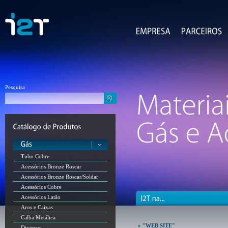
Pesquisa
Tubo Cobre
Acessórios Bronze Roscar
Acessórios Bronze Roscar/Soldar
Acessórios Cobre
Acessórios Latão
Aros e Caixas
Calha Metálica
» "WEB SITE"
Diversos