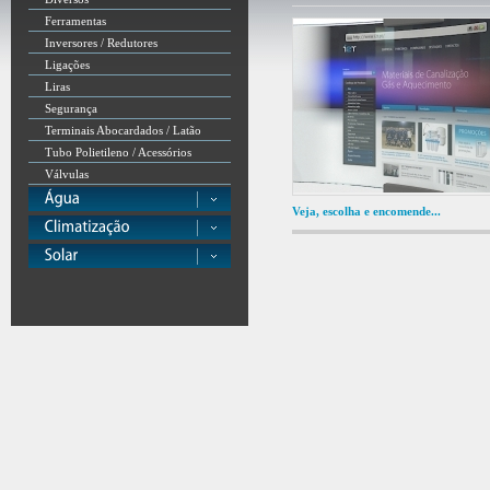
Ferramentas
Inversores / Redutores
Ligações
Liras
Segurança
Terminais Abocardados / Latão
Tubo Polietileno / Acessórios
Válvulas
Veja, escolha e encomende...