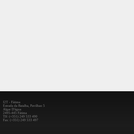
I2T - Fátima
Estrada da Batalha, Pavilhao 5
Algar D'água
2495-445 Fátima
Tlf: (+351) 249 533 490
Fax: (+351) 249 533 497