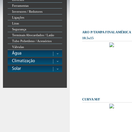
Ferramentas
Inversores / Redutores
Ligações
Liras
Segurança
ARO P/TAMPA FINAL AMÉRICA
Terminais Abocardados / Latão
10.5x15
Tubo Polietileno / Acessórios
Válvulas
CURVA M/F