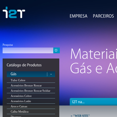
Pesquisa
Tubo Cobre
Acessórios Bronze Roscar
Acessórios Bronze Roscar/Soldar
Acessórios Cobre
Acessórios Latão
Aros e Caixas
Calha Metálica
» "WEB SITE"
Diversos