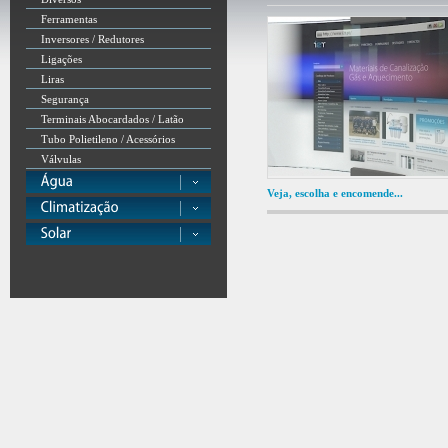
Ferramentas
Inversores / Redutores
Ligações
Liras
Segurança
Terminais Abocardados / Latão
Tubo Polietileno / Acessórios
Válvulas
Veja, escolha e encomende...