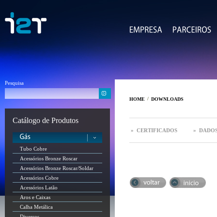
Pesquisa
/
HOME
DOWNLOADS
Catálogo de Produtos
» CERTIFICADOS
» DADOS
Tubo Cobre
Acessórios Bronze Roscar
Acessórios Bronze Roscar/Soldar
Acessórios Cobre
Acessórios Latão
Aros e Caixas
Calha Metálica
Diversos