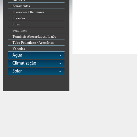
Ferramentas
Inversores / Redutores
Ligações
Liras
Segurança
Terminais Abocardados / Latão
Tubo Polietileno / Acessórios
Válvulas