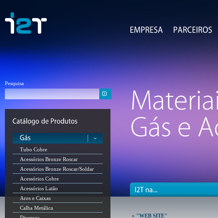
Pesquisa
Tubo Cobre
Acessórios Bronze Roscar
Acessórios Bronze Roscar/Soldar
Acessórios Cobre
Acessórios Latão
Aros e Caixas
Calha Metálica
» "WEB SITE"
Diversos