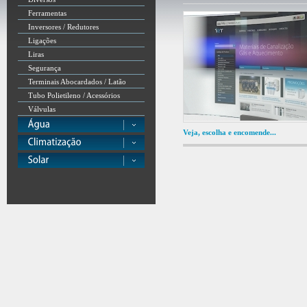
Ferramentas
Inversores / Redutores
Ligações
Liras
Segurança
Terminais Abocardados / Latão
Tubo Polietileno / Acessórios
Válvulas
Veja, escolha e encomende...