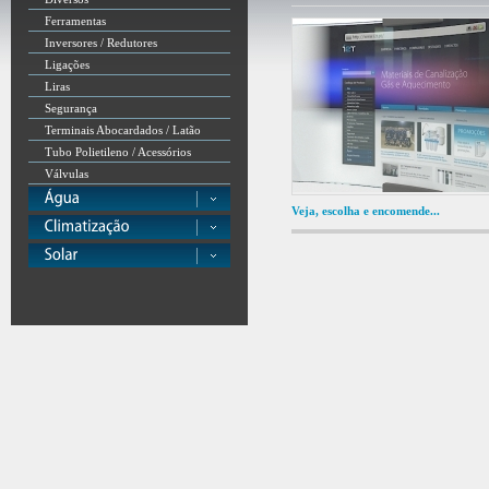
Ferramentas
Inversores / Redutores
Ligações
Liras
Segurança
Terminais Abocardados / Latão
Tubo Polietileno / Acessórios
Válvulas
Veja, escolha e encomende...