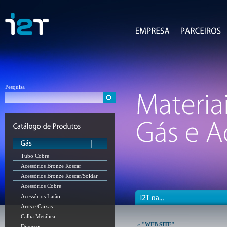
Pesquisa
Tubo Cobre
Acessórios Bronze Roscar
Acessórios Bronze Roscar/Soldar
Acessórios Cobre
Acessórios Latão
Aros e Caixas
Calha Metálica
» "WEB SITE"
Diversos