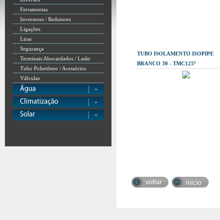
Ferramentas
Inversores / Redutores
Ligações
Liras
Segurança
TUBO ISOLAMENTO ISOPIPE
Terminais Abocardados / Latão
BRANCO 30 - TMC125º
Tubo Polietileno / Acessórios
Válvulas