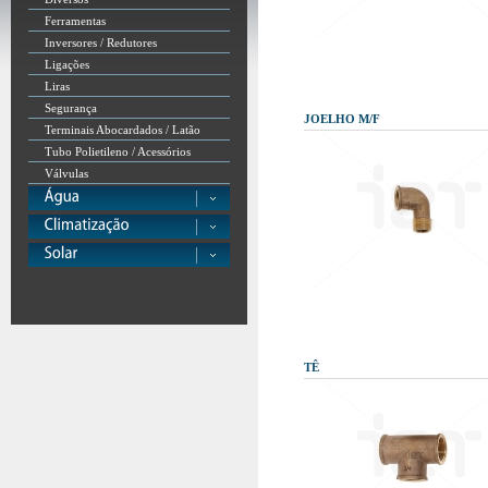
Ferramentas
Inversores / Redutores
Ligações
Liras
Segurança
JOELHO M/F
Terminais Abocardados / Latão
Tubo Polietileno / Acessórios
Válvulas
TÊ