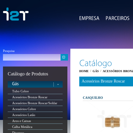
Pesquisa
/
/
HOME
GÁS
ACESSÓRIOS BRON
Catálogo de Produtos
Acessórios Bronze Roscar
Tubo Cobre
Acessórios Bronze Roscar
CASQUILHO
Acessórios Bronze Roscar/Soldar
Acessórios Cobre
Acessórios Latão
Aros e Caixas
Calha Metálica
Diversos