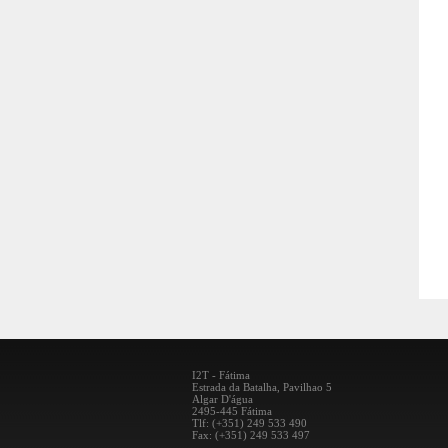
I2T - Fátima
Estrada da Batalha, Pavilhao 5
Algar D'água
2495-445 Fátima
Tlf: (+351) 249 533 490
Fax: (+351) 249 533 497