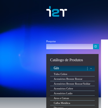
Pesquisa
Catálogo de Produtos
Tubo Cobre
Acessórios Bronze Roscar
Acessórios Bronze Roscar/Soldar
Acessórios Cobre
Acessórios Latão
Aros e Caixas
Calha Metálica
Diversos