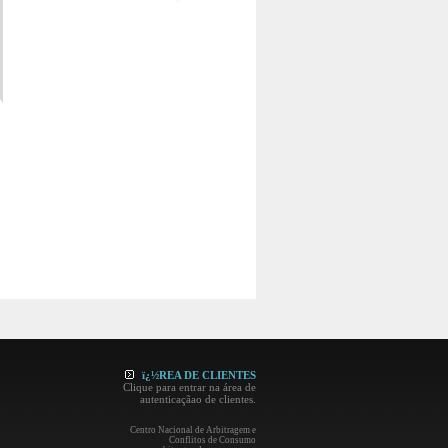
ï¿½REA DE CLIENTES
Clique para entrar na área de
autenticaçãao de clientes.
Centro Nacional de Arbitragem e
Conflitos de Consumo