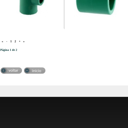
«
-
1
2
+
»
Página 1 de 2