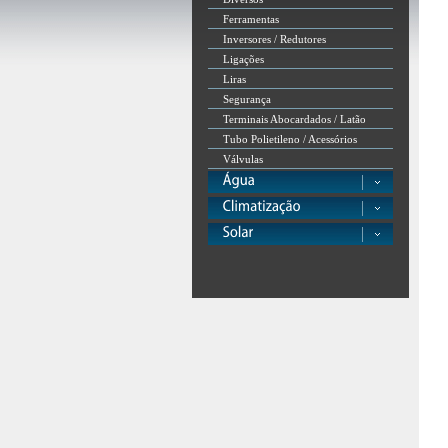
Ferramentas
Inversores / Redutores
Ligações
Liras
Segurança
Terminais Abocardados / Latão
Tubo Polietileno / Acessórios
Válvulas