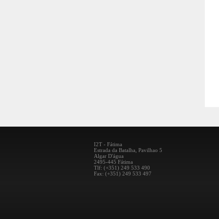
I2T - Fátima
Estrada da Batalha, Pavilhao 5
Algar D'água
2495-445 Fátima
Tlf: (+351) 249 533 490
Fax: (+351) 249 533 497