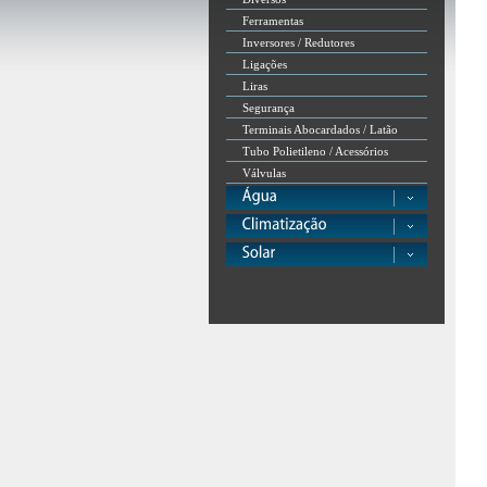
Ferramentas
Inversores / Redutores
Ligações
Liras
Segurança
Terminais Abocardados / Latão
Tubo Polietileno / Acessórios
Válvulas