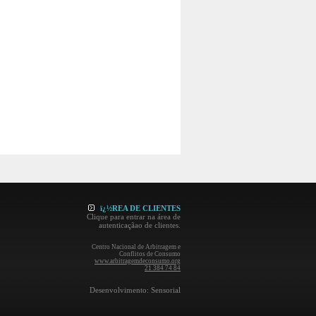
ï¿½REA DE CLIENTES
Clique para entrar na área de
autenticaçãao de clientes.
Centro Nacional de Arbitragem e
Conflitos de Consumo
www.arbitragemdeconsumo.org
21 384 74 84
Desenvolvimento: Sensorial