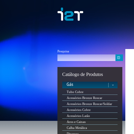
Pesquisa
Catálogo de Produtos
Tubo Cobre
Acessórios Bronze Roscar
Acessórios Bronze Roscar/Soldar
Acessórios Cobre
Acessórios Latão
Aros e Caixas
Calha Metálica
Diversos