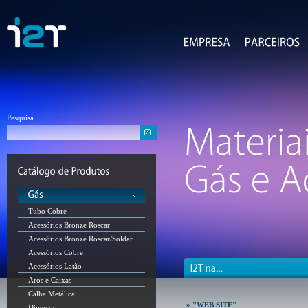
Pesquisa
Tubo Cobre
Acessórios Bronze Roscar
Acessórios Bronze Roscar/Soldar
Acessórios Cobre
Acessórios Latão
Aros e Caixas
Calha Metálica
» "WEB SITE"
Diversos