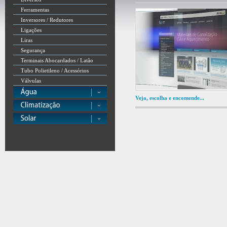
Ferramentas
Inversores / Redutores
Ligações
Liras
Segurança
Terminais Abocardados / Latão
Tubo Polietileno / Acessórios
Válvulas
Veja, escolha e encomende...