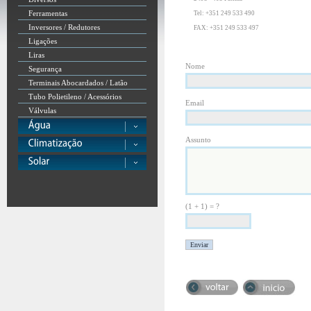
Ferramentas
Tel: +351 249 533 490
Inversores / Redutores
FAX: +351 249 533 497
Ligações
Liras
Nome
Segurança
Terminais Abocardados / Latão
Tubo Polietileno / Acessórios
Email
Válvulas
Assunto
(1 + 1) = ?
Enviar