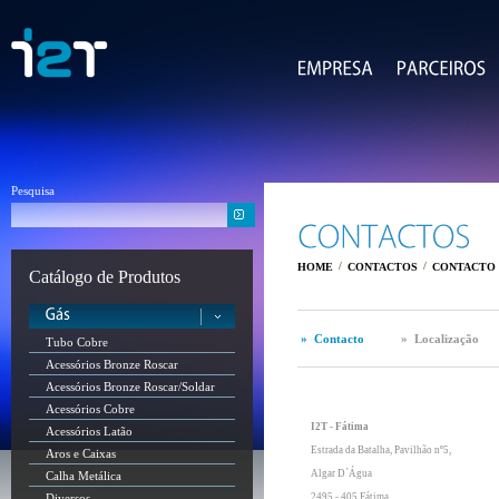
Pesquisa
/
/
HOME
CONTACTOS
CONTACTO
Catálogo de Produtos
» Contacto
» Localização
Tubo Cobre
Acessórios Bronze Roscar
Acessórios Bronze Roscar/Soldar
Acessórios Cobre
I2T - Fátima
Acessórios Latão
Estrada da Batalha, Pavilhão nº5,
Aros e Caixas
Algar D´Água
Calha Metálica
Diversos
2495 - 405 Fátima