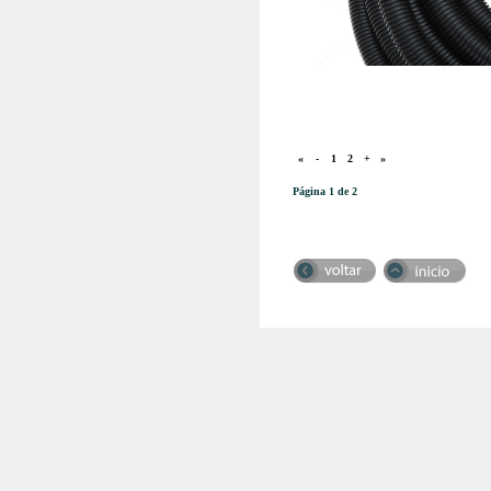
«
-
1
2
+
»
Página 1 de 2