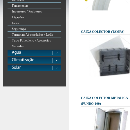
Ferramentas
Inversores / Redutores
Ligações
Liras
Segurança
CAIXA COLECTOR (TAMPA)
Terminais Abocardados / Latão
Tubo Polietileno / Acessórios
Válvulas
CAIXA COLECTOR METALICA
(FUNDO 100)