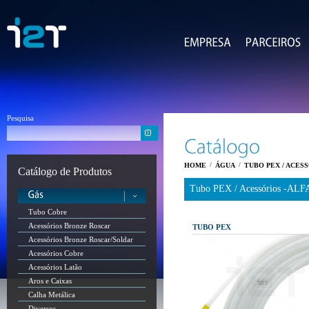
Pesquisa
/
/
HOME
ÁGUA
TUBO PEX / ACES
Catálogo de Produtos
Tubo PEX / Acessórios -AL
Tubo Cobre
Acessórios Bronze Roscar
TUBO PEX
Acessórios Bronze Roscar/Soldar
Acessórios Cobre
Acessórios Latão
Aros e Caixas
Calha Metálica
Diversos