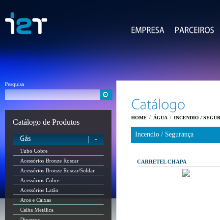
Pesquisa
/
/
HOME
ÁGUA
INCENDIO / SEGU
Catálogo de Produtos
Incendio / Segurança
Tubo Cobre
Acessórios Bronze Roscar
CARRETEL CHAPA
Acessórios Bronze Roscar/Soldar
Acessórios Cobre
Acessórios Latão
Aros e Caixas
Calha Metálica
Diversos