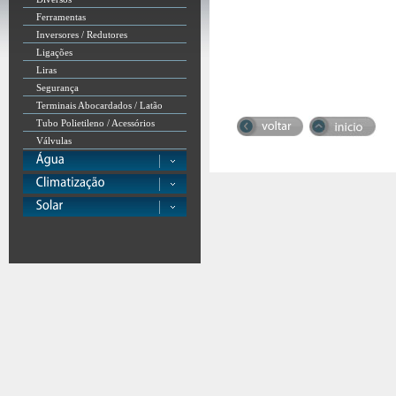
Ferramentas
Inversores / Redutores
Ligações
Liras
Segurança
Terminais Abocardados / Latão
Tubo Polietileno / Acessórios
Válvulas