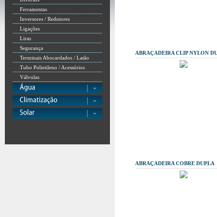
Ferramentas
Inversores / Redutores
Ligações
Liras
Segurança
ABRAÇADEIRA CLIP NYLON D
Terminais Abocardados / Latão
Tubo Polietileno / Acessórios
Válvulas
ABRAÇADEIRA COBRE DUPLA