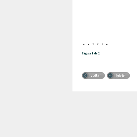
«
-
1
2
+
»
Página 1 de 2