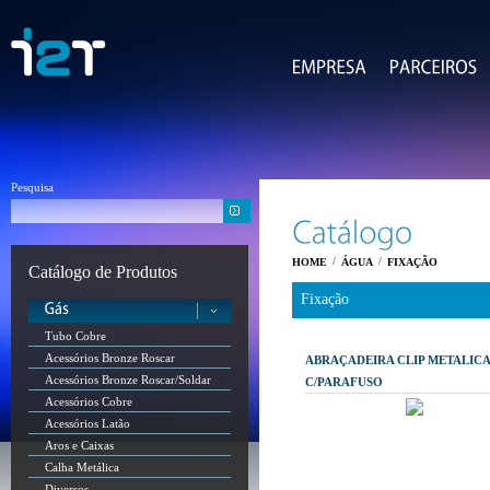
Pesquisa
/
/
HOME
ÁGUA
FIXAÇÃO
Catálogo de Produtos
Fixação
Tubo Cobre
Acessórios Bronze Roscar
ABRAÇADEIRA CLIP METALIC
Acessórios Bronze Roscar/Soldar
C/PARAFUSO
Acessórios Cobre
Acessórios Latão
Aros e Caixas
Calha Metálica
Diversos