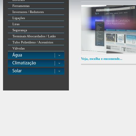
Ferramentas
Inversores / Redutores
Ligações
Liras
Segurança
Terminais Abocardados / Latão
Tubo Polietileno / Acessórios
Válvulas
Veja, escolha e encomende...