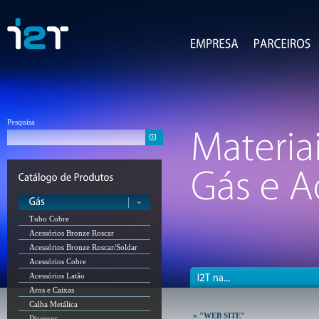
Pesquisa
Tubo Cobre
Acessórios Bronze Roscar
Acessórios Bronze Roscar/Soldar
Acessórios Cobre
Acessórios Latão
Aros e Caixas
Calha Metálica
» "WEB SITE"
Diversos