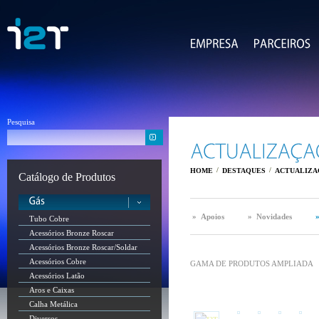
Pesquisa
/
/
HOME
DESTAQUES
ACTUALIZA
Catálogo de Produtos
» Apoios
» Novidades
»
Tubo Cobre
Acessórios Bronze Roscar
Acessórios Bronze Roscar/Soldar
Acessórios Cobre
GAMA DE PRODUTOS AMPLIADA
Acessórios Latão
Aros e Caixas
Calha Metálica
Diversos