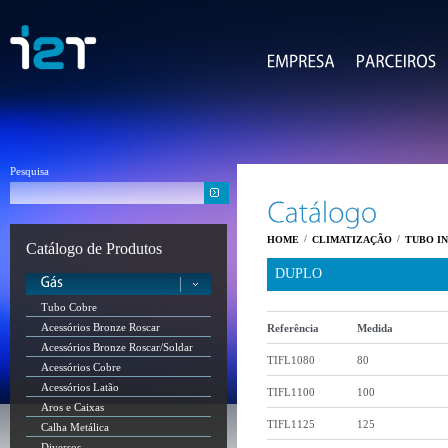
Pesquisa
/
/
HOME
CLIMATIZAÇÃO
TUBO I
Catálogo de Produtos
DUPLO
Tubo Cobre
Acessórios Bronze Roscar
Referência
Medida
Acessórios Bronze Roscar/Soldar
TIFL1080
80
Acessórios Cobre
Acessórios Latão
TIFL1100
100
Aros e Caixas
TIFL1125
125
Calha Metálica
Diversos