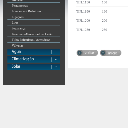
TIFL1150
150
Ferramentas
Inversores / Redutores
TIFL1180
180
Ligações
TIFL1200
200
Liras
Segurança
TIFL1250
250
Terminais Abocardados / Latão
Tubo Polietileno / Acessórios
Válvulas