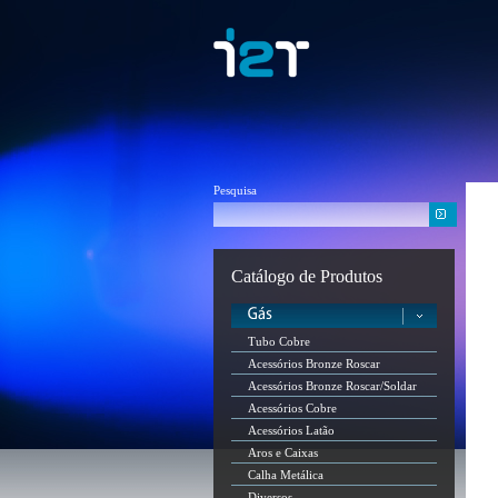
Pesquisa
Catálogo de Produtos
Tubo Cobre
Acessórios Bronze Roscar
Acessórios Bronze Roscar/Soldar
Acessórios Cobre
Acessórios Latão
Aros e Caixas
Calha Metálica
Diversos