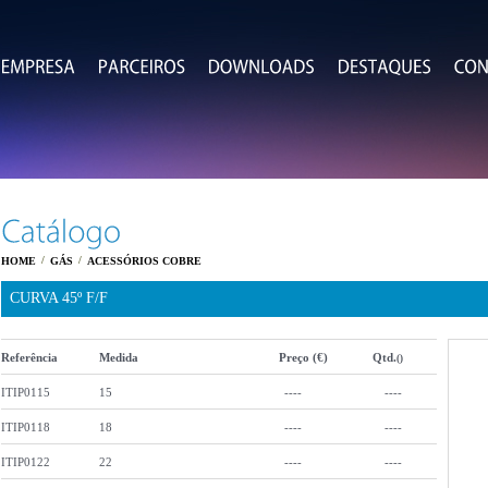
/
/
HOME
GÁS
ACESSÓRIOS COBRE
CURVA 45º F/F
Referência
Medida
Preço (€)
Qtd.
()
ITIP0115
15
----
----
ITIP0118
18
----
----
ITIP0122
22
----
----