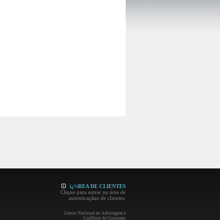
ï¿½REA DE CLIENTES
Clique para entrar na área de
autenticaçãao de clientes.
Centro Nacional de Arbitragem e
Conflitos de Consumo