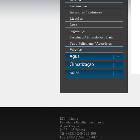
Ferramentas
Inversores / Redutores
Ligações
Liras
Segurança
Terminais Abocardados / Latão
Tubo Polietileno / Acessórios
Válvulas
I2T - Fátima
Estrada da Batalha, Pavilhao 5
Algar D'água
2495-445 Fátima
Tlf: (+351) 249 533 490
Fax: (+351) 249 533 497